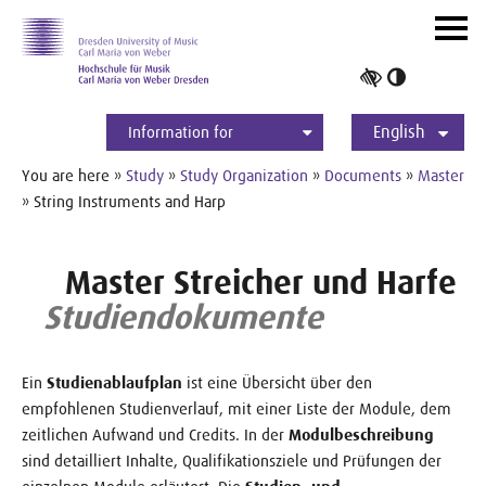
Skip to main navihation
Skip to slide galerie
Skip to main content
Navig
ein-/
Toggle
high
English
contrast
Information for
Students
Applicants
International
Press
Alumni
Deutsch
You are here »
Study
»
Study Organization
»
Documents
»
Master
» String Instruments and Harp
Master Streicher und Harfe
Studiendokumente
Ein
Studienablaufplan
ist eine Übersicht über den
empfohlenen Studienverlauf, mit einer Liste der Module, dem
zeitlichen Aufwand und Credits. In der
Modulbeschreibung
sind detailliert Inhalte, Qualifikationsziele und Prüfungen der