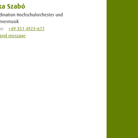
ka Szabó
dination Hochschulorchester und
mermusik
ne:
+49 351 4923–677
end message