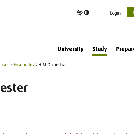
Toggle
Login
high
contrast
University
Study
Prepar
urses
»
Ensembles
» HfM Orchestra
ester