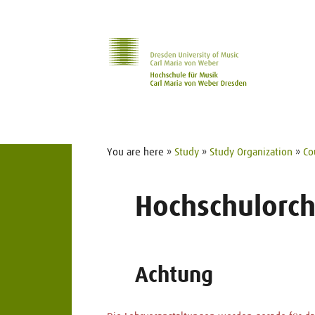
Skip to main navihation
Skip to slide galerie
Skip to main content
You are here »
Study
»
Study Organization
»
Co
Hochschulorch
Achtung