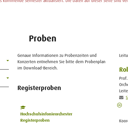
 kommende Semester aktualisiert. Die Daten auf dieser Seite sind vera
Proben
Genaue Informationen zu Probenzeiten und
Leit
Konzerten entnehmen Sie bitte dem Probenplan
im Download-Bereich.
Rol
Prof.
Orch
Registerproben
Leit
S
Hochschulsinfonieorchester
Registerproben
Koor