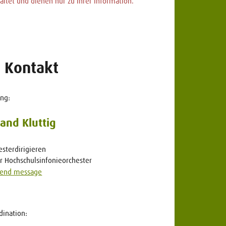
ltet und dienen nur zu Ihrer Information.
Kontakt
ung:
and Kluttig
esterdirigieren
er Hochschulsinfonieorchester
end message
dination: