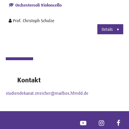
Orchestersoli Violoncello
Prof. Christoph Schulze
Details
Kontakt
studiendekanat.streicher@mailbox.hfmdd.de
YouTube
Instagram
Face