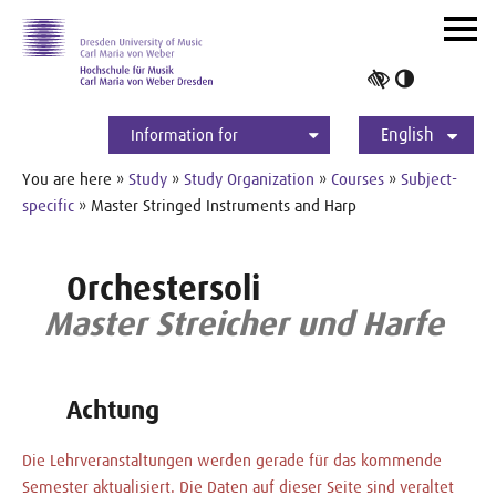
Skip to main navihation
Skip to slide galerie
Skip to main content
Navig
ein-/
Toggle
high
English
contrast
Information for
Students
Applicants
International
Press
Alumni
Deutsch
You are here »
Study
»
Study Organization
»
Courses
»
Subject-
specific
» Master Stringed Instruments and Harp
Orchestersoli
Master Streicher und Harfe
Achtung
Die Lehrveranstaltungen werden gerade für das kommende
Semester aktualisiert. Die Daten auf dieser Seite sind veraltet