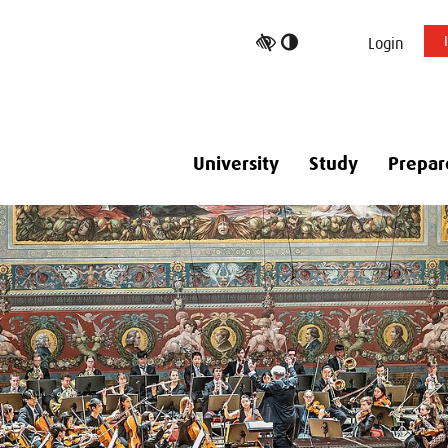
Toggle
Login
high
contrast
University
Study
Prepar