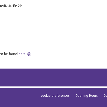
eritzstraße 29
 can be found
here
cookie preferences
Opening Hours
Co