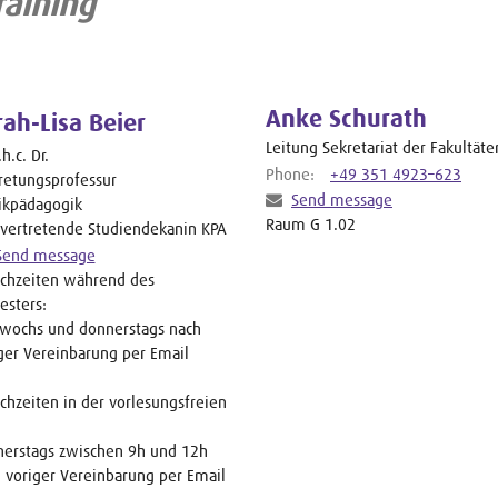
raining
Anke Schurath
rah-Lisa Beier
Leitung Sekretariat der Fakultäte
h.c. Dr.
Phone:
+49 351 4923–623
retungsprofessur
Send message
ikpädagogik
Raum G 1.02
lvertretende Studiendekanin KPA
Send message
chzeiten während des
sters:
wochs und donnerstags nach
ger Vereinbarung per Email
chzeiten in der vorlesungsfreien
erstags zwischen 9h und 12h
 voriger Vereinbarung per Email