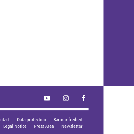
YouTube
Instagram
FaceBook
ntact
Data protection
Barrierefreiheit
Legal Notice
Press Area
Newsletter