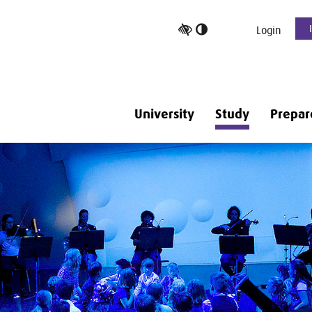
Toggle
Login
high
contrast
University
Study
Prepar