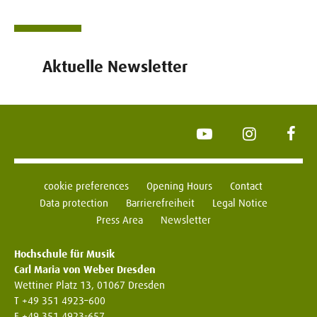
Aktuelle Newsletter
YouTube
Instagram
Face
cookie preferences
Opening Hours
Contact
Data protection
Barrierefreiheit
Legal Notice
Press Area
Newsletter
Hochschule für Musik
Carl Maria von Weber Dresden
Wettiner Platz 13, 01067 Dresden
T +49 351 4923–600
F +49 351 4923-657