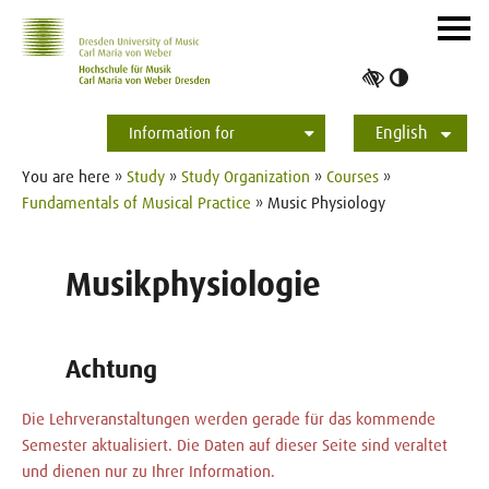
Skip to main navihation
Skip to slide galerie
Skip to main content
Navig
ein-/
Toggle
high
English
contrast
Information for
Students
Applicants
International
Press
Alumni
Deutsch
You are here »
Study
»
Study Organization
»
Courses
»
Fundamentals of Musical Practice
» Music Physiology
Musikphysiologie
Achtung
Die Lehrveranstaltungen werden gerade für das kommende
Semester aktualisiert. Die Daten auf dieser Seite sind veraltet
und dienen nur zu Ihrer Information.