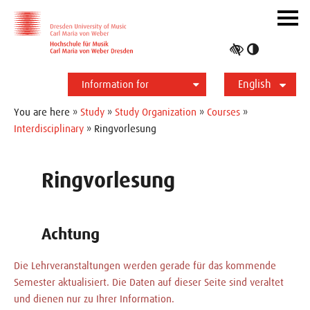
Skip to main navihation
Skip to slide galerie
Skip to main content
Navig
ein-/
Toggle
high
English
contrast
Information for
Students
Applicants
International
Press
Alumni
Deutsch
You are here »
Study
»
Study Organization
»
Courses
»
Interdisciplinary
» Ringvorlesung
Ringvorlesung
Achtung
Die Lehrveranstaltungen werden gerade für das kommende
Semester aktualisiert. Die Daten auf dieser Seite sind veraltet
und dienen nur zu Ihrer Information.