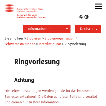
Zur Hauptnavigation
Zum Slider
Zum Hauptinhalt
Navig
ein-/
Hoher
Kontrast
Deutsch
umschalt
Informationen für
Studierende
Bewerber*innen
International
Presse
Alumni
English
Sie sind hier »
Studieren
»
Studienorganisation
»
Lehrveranstaltungen
»
Interdisziplinär
» Ringvorlesung
Ringvorlesung
Achtung
Die Lehrveranstaltungen werden gerade für das kommende
Semester aktualisiert. Die Daten auf dieser Seite sind veraltet
und dienen nur zu Ihrer Information.