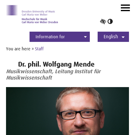
Skip to main navihation
Skip to slide galerie
Skip to main content
Navig
ein-/
Toggle
high
English
contrast
Information for
Students
Applicants
International
Press
Alumni
Deutsch
You are here »
Staff
Dr. phil. Wolfgang Mende
Musikwissenschaft, Leitung Institut für
Musikwissenschaft