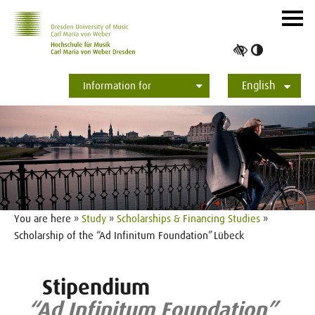
Skip to main navihation
Skip to slide galerie
Skip to main content
Navig
ein-/
Toggle
high
English
contrast
Information for
Students
Applicants
International
Press
Alumni
Deutsch
You are here »
Study
»
Scholarships & Financing Studies
»
Scholarship of the “Ad Infinitum Foundation” Lübeck
Stipendium
“Ad Infinitum Foundation”