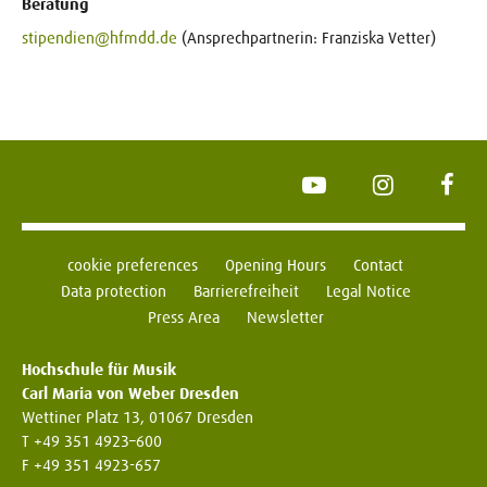
Beratung
stipendien@hfmdd.de
(Ansprechpartnerin: Franziska Vetter)
YouTube
Instagram
Face
cookie preferences
Opening Hours
Contact
Data protection
Barrierefreiheit
Legal Notice
Press Area
Newsletter
Hochschule für Musik
Carl Maria von Weber Dresden
Wettiner Platz 13, 01067 Dresden
T +49 351 4923–600
F +49 351 4923-657