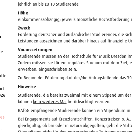
jährlich an bis zu 10 Studierende
Höhe
einkommensabhängig; jeweils monatliche Höchstförderung 
Zweck
Förderung deutscher und ausländischer Studierender, die sic
m
Leistungen auszeichnen und darüber hinaus auf finanzielle 
Voraussetzungen
ie
Studierende müssen an der Hochschule für Musik Dresden im 
Zudem müssen sie für ein reguläres Studium mit dem Ziel, 
erwerben, eingeschrieben sein.
itte
Zu Beginn der Förderung darf der/die Antragstellende das 30
Hinweise
nt
026
Studierende, die bereits zweimal mit einem Stipendium der
können
kein weiteres Mal
berücksichtigt werden.
BAföG empfangende Studierende können ein Stipendium in 
nes
Bei Engagements auf Kreuzfahrtschiffen, Konzertreisen o. Ä.
t
gleichgültig, ob bar oder in natura abgegolten, geht die Stif
F-
Stipendiaten nicht für den entsprechenden Zeitraum gegeben