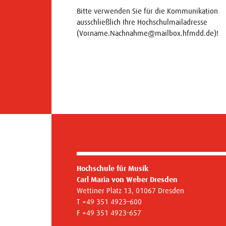
Bitte verwenden Sie für die Kommunikation
ausschließlich Ihre Hochschulmailadresse
(Vorname.Nachnahme@mailbox.hfmdd.de)!
Hochschule für Musik
Carl Maria von Weber Dresden
Wettiner Platz 13, 01067 Dresden
T +49 351 4923–600
F +49 351 4923-657