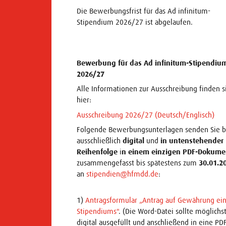
Die Bewerbungsfrist für das Ad infinitum-
Stipendium 2026/27 ist abgelaufen.
Bewerbung für das Ad infinitum-Stipendiu
2026/27
Alle Informationen zur Ausschreibung finden s
hier:
Ausschreibung 2026/27 (Deutsch/Englisch)
Folgende Bewerbungsunterlagen senden Sie b
ausschließlich
digital
und
in untenstehender
Reihenfolge
i
n einem einzigen PDF-Dokume
zusammengefasst bis spätestens zum
30.01.2
an
stipendien@hfmdd.de
:
1)
Antragsformular „Antrag auf Gewährung ei
Stipendiums"
. (Die Word-Datei sollte möglichs
digital ausgefüllt und anschließend in eine PD