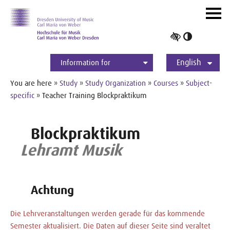
Skip to main navihation
Skip to slide galerie
Skip to main content
Navig
ein-/
Toggle
high
English
contrast
Information for
Students
Applicants
International
Press
Alumni
Deutsch
You are here »
Study
»
Study Organization
»
Courses
»
Subject-
specific
» Teacher Training Blockpraktikum
Blockpraktikum
Lehramt Musik
Achtung
Die Lehrveranstaltungen werden gerade für das kommende
Semester aktualisiert. Die Daten auf dieser Seite sind veraltet