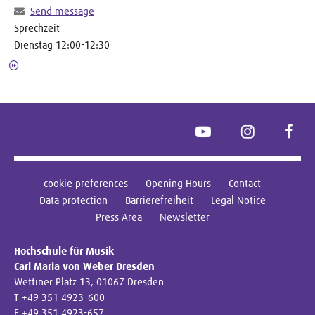
Send message
Sprechzeit
Dienstag 12:00-12:30
YouTube
Instagram
Face
cookie preferences
Opening Hours
Contact
Data protection
Barrierefreiheit
Legal Notice
Press Area
Newsletter
Hochschule für Musik
Carl Maria von Weber Dresden
Wettiner Platz 13, 01067 Dresden
T +49 351 4923–600
F +49 351 4923-657