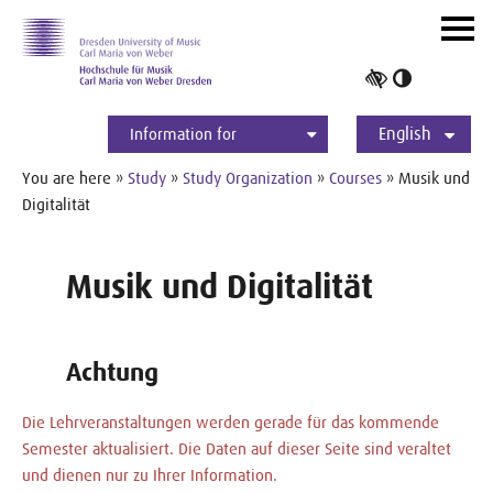
Skip to main navihation
Skip to slide galerie
Skip to main content
Navig
ein-/
Toggle
high
English
contrast
Information for
Students
Applicants
International
Press
Alumni
Deutsch
You are here »
Study
»
Study Organization
»
Courses
» Musik und
Digitalität
Musik und Digitalität
Achtung
Die Lehrveranstaltungen werden gerade für das kommende
Semester aktualisiert. Die Daten auf dieser Seite sind veraltet
und dienen nur zu Ihrer Information.