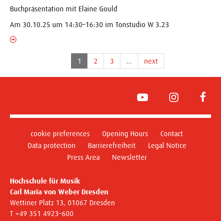
Buchpräsentation mit Elaine Gould
Am 30.10.25 um 14:30–16:30 im Tonstudio W 3.23
1
2
3
…
next
YouTube
Instagram
Face
cookie preferences
Opening Hours
Contact
Data protection
Barrierefreiheit
Legal Notice
Press Area
Newsletter
Hochschule für Musik
Carl Maria von Weber Dresden
Wettiner Platz 13, 01067 Dresden
T +49 351 4923–600