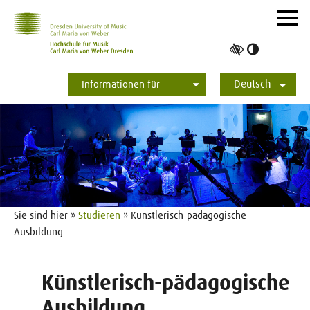
Zur Hauptnavigation
Zum Slider
Zum Hauptinhalt
Navig
ein-/
Hoher
Kontrast
Deutsch
umschalt
Informationen für
Studierende
Bewerber*innen
International
Presse
Alumni
English
Sie sind hier »
Studieren
» Künstlerisch-pädagogische
Ausbildung
Künstlerisch-pädagogische
Ausbildung