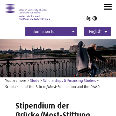
Skip to main navihation
Skip to slide galerie
Skip to main content
Navig
ein-/
Toggle
high
English
contrast
Information for
Students
Applicants
International
Press
Alumni
Deutsch
You are here »
Study
»
Scholarships & Financing Studies
»
Scholarship of the Brücke/Most-Foundation and the DAAD
Stipendium der
Brücke/Most-Stiftung