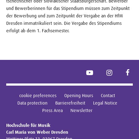
tschechischer oder slowakischer Staatsbürgerschaft. Bewerber
und Bewerberinnen für das Stipendium müssen zum Zeitpunkt
der Bewerbung und zum Zeitpunkt der Vergabe an der HfM
Dresden immatrikuliert sein. Die Vergabe des Stipendiums
erfolgt ab dem 1. Fachsemester.
YouTube
Instagram
Face
cookie preferences
Opening Hours
Contact
Data protection
Barrierefreiheit
Legal Notice
Press Area
Newsletter
Hochschule für Musik
Carl Maria von Weber Dresden
Wettiner Platz 13, 01067 Dresden