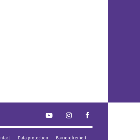
YouTube
Instagram
FaceBook
ntact
Data protection
Barrierefreiheit