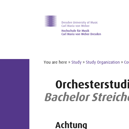
Skip to main navihation
Skip to slide galerie
Skip to main content
You are here »
Study
»
Study Organization
»
Co
Orchesterstud
Bachelor Streich
Achtung