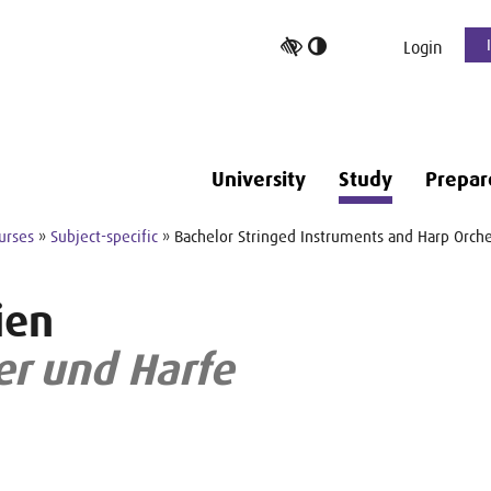
Toggle
Login
high
contrast
University
Study
Prepar
urses
»
Subject-specific
» Bachelor Stringed Instruments and Harp Orche
ien
er und Harfe