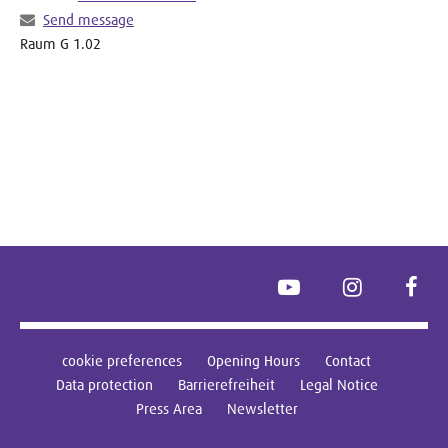
Send message
Raum G 1.02
YouTube
Instagram
Face
cookie preferences
Opening Hours
Contact
Data protection
Barrierefreiheit
Legal Notice
Press Area
Newsletter