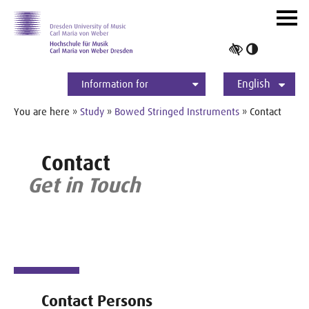
Skip to main navihation
Skip to slide galerie
Skip to main content
Navig
ein-/
Toggle
high
English
contrast
Information for
Students
Applicants
International
Press
Alumni
Deutsch
You are here »
Study
»
Bowed Stringed Instruments
» Contact
Contact
Get in Touch
Contact Persons