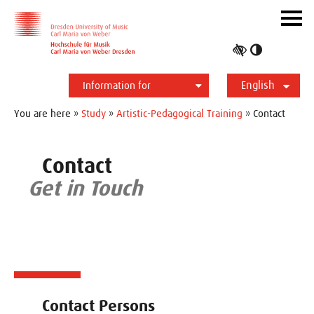
Skip to main navihation
Skip to slide galerie
Skip to main content
Navig
ein-/
Toggle
high
English
contrast
Information for
Students
Applicants
International
Press
Alumni
Deutsch
You are here »
Study
»
Artistic-Pedagogical Training
» Contact
Contact
Get in Touch
Contact Persons