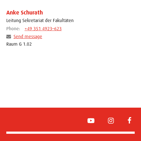
Anke Schurath
Leitung Sekretariat der Fakultäten
Phone:
+49 351 4923–623
Send message
Raum G 1.02
YouTube
Instagram
Face