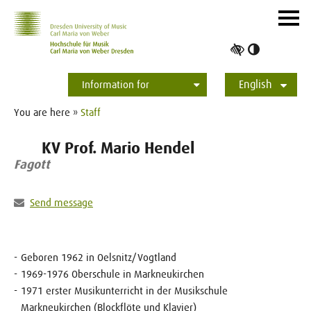
Skip to main navihation
Skip to slide galerie
Skip to main content
Navig
ein-/
Toggle
high
English
contrast
Information for
Students
Applicants
International
Press
Alumni
Deutsch
You are here »
Staff
KV Prof. Mario Hendel
Fagott
Send message
Geboren 1962 in Oelsnitz/Vogtland
1969-1976 Oberschule in Markneukirchen
1971 erster Musikunterricht in der Musikschule
Markneukirchen (Blockflöte und Klavier)