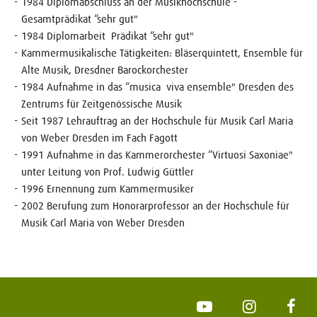
1984 Diplomabschluss an der Musikhochschule ­
Gesamtprädikat “sehr gut"
1984 Diplomarbeit ­ Prädikat “sehr gut"
Kammermusikalische Tätigkeiten: Bläserquintett, Ensemble für
Alte Musik, Dresdner Barockorchester
1984 Aufnahme in das “musica ­ viva ensemble" Dresden des
Zentrums für Zeitgenössische Musik
Seit 1987 Lehrauftrag an der Hochschule für Musik Carl Maria
von Weber Dresden im Fach Fagott
1991 Aufnahme in das Kammerorchester “Virtuosi Saxoniae"
unter Leitung von Prof. Ludwig Güttler
1996 Ernennung zum Kammermusiker
2002 Berufung zum Honorarprofessor an der Hochschule für
Musik Carl Maria von Weber Dresden
YouTube
Instagram
Face