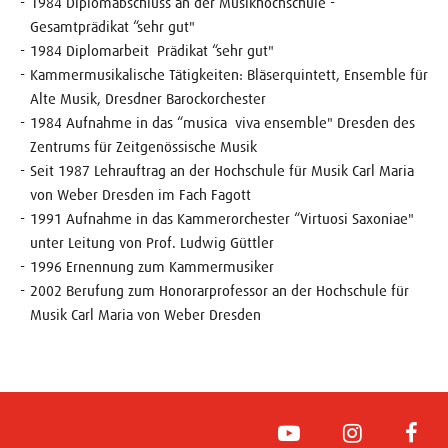
1984 Diplomabschluss an der Musikhochschule ­
Gesamtprädikat “sehr gut"
1984 Diplomarbeit ­ Prädikat “sehr gut"
Kammermusikalische Tätigkeiten: Bläserquintett, Ensemble für
Alte Musik, Dresdner Barockorchester
1984 Aufnahme in das “musica ­ viva ensemble" Dresden des
Zentrums für Zeitgenössische Musik
Seit 1987 Lehrauftrag an der Hochschule für Musik Carl Maria
von Weber Dresden im Fach Fagott
1991 Aufnahme in das Kammerorchester “Virtuosi Saxoniae"
unter Leitung von Prof. Ludwig Güttler
1996 Ernennung zum Kammermusiker
2002 Berufung zum Honorarprofessor an der Hochschule für
Musik Carl Maria von Weber Dresden
YouTube
Instagram
Face