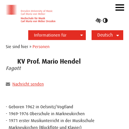
Zur Hauptnavigation
Zum Slider
Zum Hauptinhalt
Navig
ein-/
Hoher
Kontrast
Deutsch
umschalt
Informationen für
Studierende
Bewerber*innen
International
Presse
Alumni
English
Sie sind hier »
Personen
KV Prof. Mario Hendel
Fagott
Nachricht senden
Geboren 1962 in Oelsnitz/Vogtland
1969-1976 Oberschule in Markneukirchen
1971 erster Musikunterricht in der Musikschule
Markneukirchen (Blockflöte und Klavier)