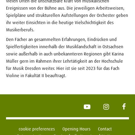
vielen Orten die unschätzbare Kraft von musikalischen
Ereignissen von der Bühne aus. Die jeweiligen Arbeitsweisen,
Spielpläne und strukturellen Aufstellungen der Orchester geben
ihr weiter Einsichten in die heutige Vielschichtigkeit des
Musikerberufs.
Den Fächer an gesammelten Erfahrungen, Eindrücken und
Spielfertigkeiten innerhalb der Musiklandschaft in Ostsachsen
sowie außerhalb in auch unbekannteren Regionen gibt Karina
Müller gern im Rahmen ihrer Lehrtätigkeit an der Hochschule
für Musik Dresden weiter. Hier ist sie seit 2023 für das Fach
Violine in Fakultät II beauftragt.
YouTube
Instagram
Face
cookie preferences
Opening Hours
Contact