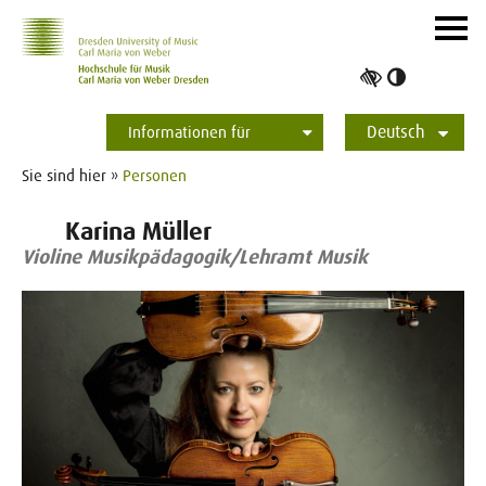
Zur Hauptnavigation
Zum Slider
Zum Hauptinhalt
Navig
ein-/
Hoher
Kontrast
Deutsch
umschalt
Informationen für
Studierende
Bewerber*innen
International
Presse
Alumni
English
Sie sind hier »
Personen
Karina Müller
Violine Musikpädagogik/Lehramt Musik