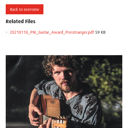
Back to overview
Related Files
20210118_PM_Guitar_Award_Preistraeger.pdf
59 KB