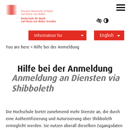
Skip to main navihation
Skip to slide galerie
Skip to main content
Navig
ein-/
Toggle
high
English
contrast
Information for
Students
Applicants
International
Press
Alumni
Deutsch
You are here » Hilfe bei der Anmeldung
Hilfe bei der Anmeldung
Anmeldung an Diensten via
Shibboleth
Die Hochschule bietet zunehmend mehr Dienste an, die durch
eine Authentifizierung und Autorisierung über Shibboleth
ermöglicht werden. Sie nutzen überall dieselben Zugangsdaten