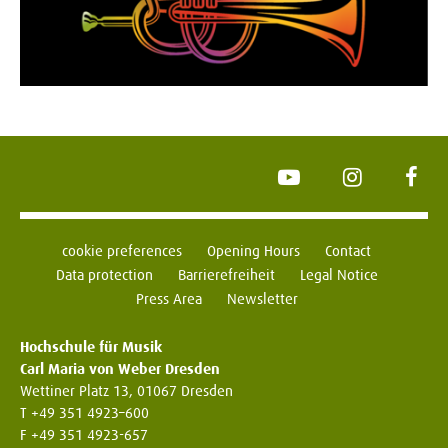
YouTube
Instagram
Face
cookie preferences
Opening Hours
Contact
Data protection
Barrierefreiheit
Legal Notice
Press Area
Newsletter
Hochschule für Musik
Carl Maria von Weber Dresden
Wettiner Platz 13, 01067 Dresden
T +49 351 4923–600
F +49 351 4923-657