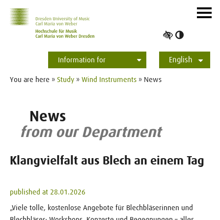
Skip to main navihation
Skip to slide galerie
Skip to main content
Navig
ein-/
Toggle
high
English
contrast
Information for
Students
Applicants
International
Press
Alumni
Deutsch
You are here »
Study
»
Wind Instruments
» News
News
from our Department
Klangvielfalt aus Blech an einem Tag
published at 28.01.2026
„Viele tolle, kostenlose Angebote für Blechbläserinnen und
Blechbläser: Workshops, Konzerte und Begegnungen – alles