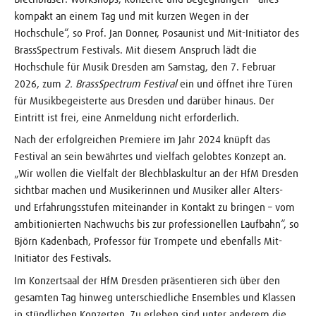
kompakt an einem Tag und mit kurzen Wegen in der
Hochschule“, so Prof. Jan Donner, Posaunist und Mit-Initiator des
BrassSpectrum Festivals. Mit diesem Anspruch lädt die
Hochschule für Musik Dresden am Samstag, den 7. Februar
2026, zum
2. BrassSpectrum Festival
ein und öffnet ihre Türen
für Musikbegeisterte aus Dresden und darüber hinaus. Der
Eintritt ist frei, eine Anmeldung nicht erforderlich.
Nach der erfolgreichen Premiere im Jahr 2024 knüpft das
Festival an sein bewährtes und vielfach gelobtes Konzept an.
„Wir wollen die Vielfalt der Blechblaskultur an der HfM Dresden
sichtbar machen und Musikerinnen und Musiker aller Alters-
und Erfahrungsstufen miteinander in Kontakt zu bringen – vom
ambitionierten Nachwuchs bis zur professionellen Laufbahn“, so
Björn Kadenbach, Professor für Trompete und ebenfalls Mit-
Initiator des Festivals.
Im Konzertsaal der HfM Dresden präsentieren sich über den
gesamten Tag hinweg unterschiedliche Ensembles und Klassen
in stündlichen Konzerten. Zu erleben sind unter anderem die