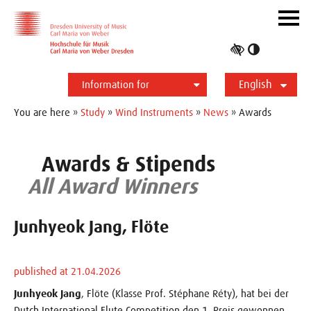
Skip to main navihation
Skip to slide galerie
Skip to main content
Navig
ein-/
Toggle
high
English
contrast
Information for
Students
Applicants
International
Press
Alumni
Deutsch
You are here »
Study
»
Wind Instruments
»
News
» Awards
Awards & Stipends
All Award Winners
Junhyeok Jang, Flöte
published at 21.04.2026
Junhyeok Jang
, Flöte (Klasse Prof. Stéphane Réty), hat bei der
Dutch International Flute Competition den 1. Preis gewonnen.