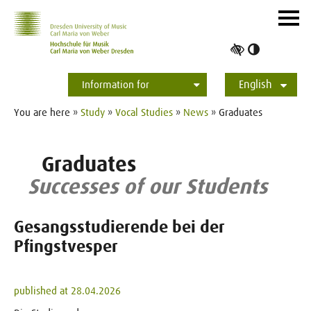
Skip to main navihation
Skip to slide galerie
Skip to main content
Navig
ein-/
Toggle
high
English
contrast
Information for
Students
Applicants
International
Press
Alumni
Deutsch
You are here »
Study
»
Vocal Studies
»
News
» Graduates
Graduates
Successes of our Students
Gesangsstudierende bei der
Pfingstvesper
published at 28.04.2026