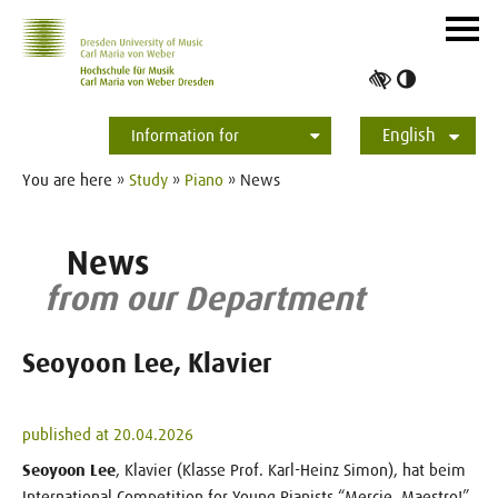
Skip to main navihation
Skip to slide galerie
Skip to main content
Navig
ein-/
Toggle
high
English
contrast
Information for
Students
Applicants
International
Press
Alumni
Deutsch
You are here »
Study
»
Piano
» News
News
from our Department
Seoyoon Lee, Klavier
published at 20.04.2026
Seoyoon Lee
, Klavier (Klasse Prof. Karl-Heinz Simon), hat beim
International Competition for Young Pianists “Mercie, Maestro!”