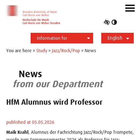
Skip to main navihation
Skip to slide galerie
Skip to main content
Navig
ein-/
Toggle
high
English
contrast
Information for
Students
Applicants
International
Press
Alumni
Deutsch
You are here »
Study
»
Jazz/Rock/Pop
» News
News
from our Department
HfM Alumnus wird Professor
published at 05.05.2026
Maik Krahl
, Alumnus der Fachrichtung Jazz/Rock/Pop Trompete,
wurde zum Sommersemester 2026 als Professur für Jazz-