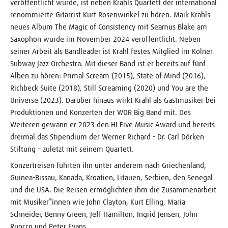
veröffentlicht wurde, ist neben Krahls Quartett der international
renommierte Gitarrist Kurt Rosenwinkel zu hören. Maik Krahls
neues Album The Magic of Consistency mit Seamus Blake am
Saxophon wurde im November 2024 veröffentlicht. Neben
seiner Arbeit als Bandleader ist Krahl festes Mitglied im Kölner
Subway Jazz Orchestra. Mit dieser Band ist er bereits auf fünf
Alben zu hören: Primal Scream (2015), State of Mind (2016),
Richbeck Suite (2018), Still Screaming (2020) und You are the
Universe (2023). Darüber hinaus wirkt Krahl als Gastmusiker bei
Produktionen und Konzerten der WDR Big Band mit. Des
Weiteren gewann er 2023 den HI Five Music Award und bereits
dreimal das Stipendium der Werner Richard - Dr. Carl Dörken
Stiftung – zuletzt mit seinem Quartett.
Konzertreisen führten ihn unter anderem nach Griechenland,
Guinea-Bissau, Kanada, Kroatien, Litauen, Serbien, den Senegal
und die USA. Die Reisen ermöglichten ihm die Zusammenarbeit
mit Musiker*innen wie John Clayton, Kurt Elling, Maria
Schneider, Benny Green, Jeff Hamilton, Ingrid Jensen, John
Ruocco und Peter Evans.