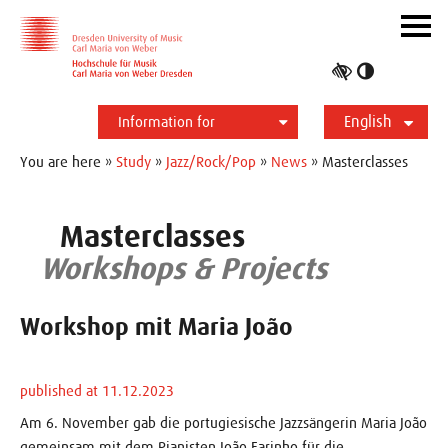
Skip to main navihation
Skip to slide galerie
Skip to main content
Navig
ein-/
Toggle
high
English
contrast
Information for
Students
Applicants
International
Press
Alumni
Deutsch
You are here »
Study
»
Jazz/Rock/Pop
»
News
» Masterclasses
Masterclasses
Workshops & Projects
Workshop mit Maria João
published at 11.12.2023
Am 6. November gab die portugiesische Jazzsängerin Maria João
gemeinsam mit dem Pianisten João Farinho für die