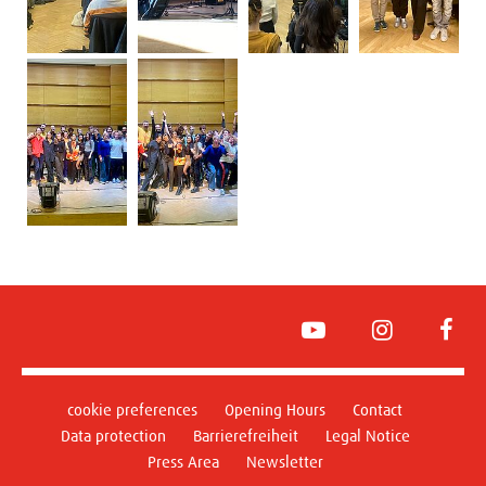
YouTube
Instagram
Face
cookie preferences
Opening Hours
Contact
Data protection
Barrierefreiheit
Legal Notice
Press Area
Newsletter