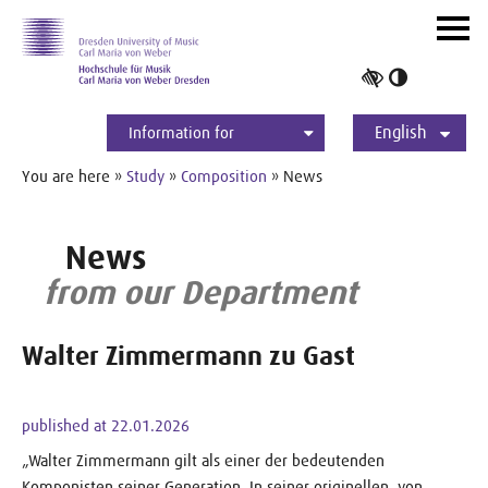
Skip to main navihation
Skip to slide galerie
Skip to main content
Navig
ein-/
Toggle
high
English
contrast
Information for
Students
Applicants
International
Press
Alumni
Deutsch
You are here »
Study
»
Composition
» News
News
from our Department
Walter Zimmermann zu Gast
published at 22.01.2026
„Walter Zimmermann gilt als einer der bedeutenden
Komponisten seiner Generation. In seiner originellen, von