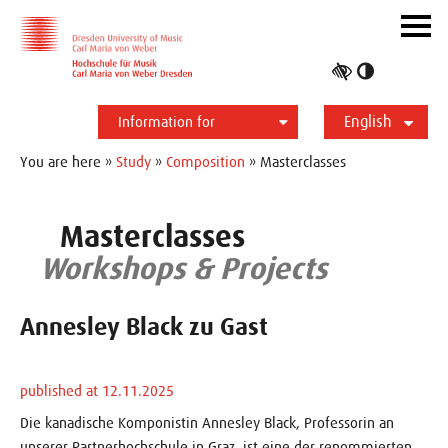
Skip to main navihation
Skip to slide galerie
Skip to main content
Navig
ein-/
Toggle
high
English
contrast
Information for
Students
Applicants
International
Press
Alumni
Deutsch
You are here »
Study
»
Composition
» Masterclasses
Masterclasses
Workshops & Projects
Annesley Black zu Gast
published at 12.11.2025
Die kanadische Komponistin Annesley Black, Professorin an
unserer Partnerhochschule in Graz, ist eine der renommierten