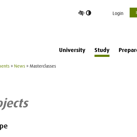
Toggle
Login
high
contrast
University
Study
Prepar
ments
»
News
» Masterclasses
jects
ope