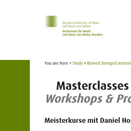
Skip to main navihation
Skip to slide galerie
Skip to main content
You are here »
Study
»
Bowed Stringed Instru
Masterclasses
Workshops & Pro
Meisterkurse mit Daniel H