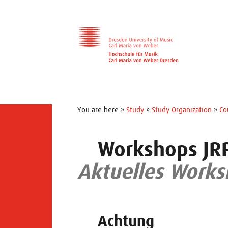
Skip to main navihation
Skip to slide galerie
Skip to main content
You are here »
Study
»
Study Organization
»
Co
Workshops JR
Aktuelles Work
Achtung