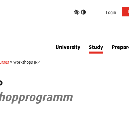
Toggle
Login
high
contrast
University
Study
Prepar
urses
» Workshops JRP
P
shopprogramm