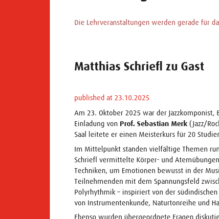
Die Lehrveranstaltungen werden gerade für das
Matthias Schriefl zu Gast
published at 23.10.2025
Am 23. Oktober 2025 war der Jazzkomponist, 
Einladung von
Prof. Sebastian Merk
(Jazz/Roc
Saal leitete er einen Meisterkurs für 20 Studi
Im Mittelpunkt standen vielfältige Themen run
Schriefl vermittelte Körper- und Atemübunge
Techniken, um Emotionen bewusst in der Musik 
Teilnehmenden mit dem Spannungsfeld zwisc
Polyrhythmik – inspiriert von der südindische
von Instrumentenkunde, Naturtonreihe und H
Ebenso wurden übergeordnete Fragen diskutie