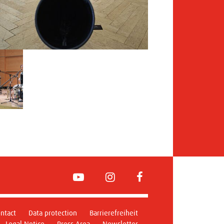
YouTube
Instagram
FaceBook
ntact
Data protection
Barrierefreiheit
Legal Notice
Press Area
Newsletter