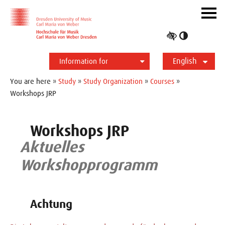
Skip to main navihation
Skip to slide galerie
Skip to main content
Navig
ein-/
Toggle
high
English
contrast
Information for
Students
Applicants
International
Press
Alumni
Deutsch
You are here »
Study
»
Study Organization
»
Courses
»
Workshops JRP
Workshops JRP
Aktuelles
Workshopprogramm
Achtung