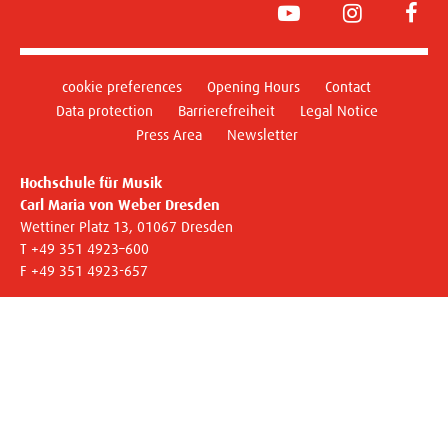
YouTube
Instagram
Face
cookie preferences
Opening Hours
Contact
Data protection
Barrierefreiheit
Legal Notice
Press Area
Newsletter
Hochschule für Musik
Carl Maria von Weber Dresden
Wettiner Platz 13, 01067 Dresden
T +49 351 4923–600
F +49 351 4923-657