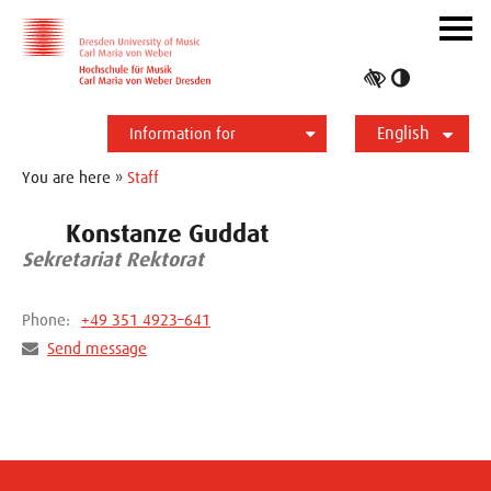
Skip to main navihation
Skip to slide galerie
Skip to main content
Navig
ein-/
Toggle
high
English
contrast
Information for
Students
Applicants
International
Press
Alumni
Deutsch
You are here »
Staff
Konstanze Guddat
Sekretariat Rektorat
Phone:
+49 351 4923–641
Send message