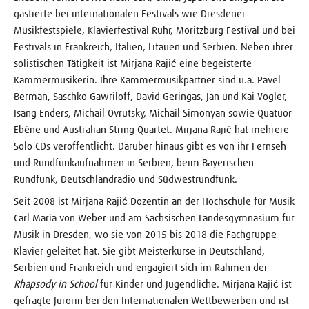
gastierte bei internationalen Festivals wie Dresdener
Musikfestspiele, Klavierfestival Ruhr, Moritzburg Festival und bei
Festivals in Frankreich, Italien, Litauen und Serbien. Neben ihrer
solistischen Tätigkeit ist Mirjana Rajić eine begeisterte
Kammermusikerin. Ihre Kammermusikpartner sind u.a. Pavel
Berman, Saschko Gawriloff, David Geringas, Jan und Kai Vogler,
Isang Enders, Michail Ovrutsky, Michail Simonyan sowie Quatuor
Ebène und Australian String Quartet. Mirjana Rajić hat mehrere
Solo CDs veröffentlicht. Darüber hinaus gibt es von ihr Fernseh-
und Rundfunkaufnahmen in Serbien, beim Bayerischen
Rundfunk, Deutschlandradio und Südwestrundfunk.
Seit 2008 ist Mirjana Rajić Dozentin an der Hochschule für Musik
Carl Maria von Weber und am Sächsischen Landesgymnasium für
Musik in Dresden, wo sie von 2015 bis 2018 die Fachgruppe
Klavier geleitet hat. Sie gibt Meisterkurse in Deutschland,
Serbien und Frankreich und engagiert sich im Rahmen der
Rhapsody in School
für Kinder und Jugendliche. Mirjana Rajić ist
gefragte Jurorin bei den Internationalen Wettbewerben und ist