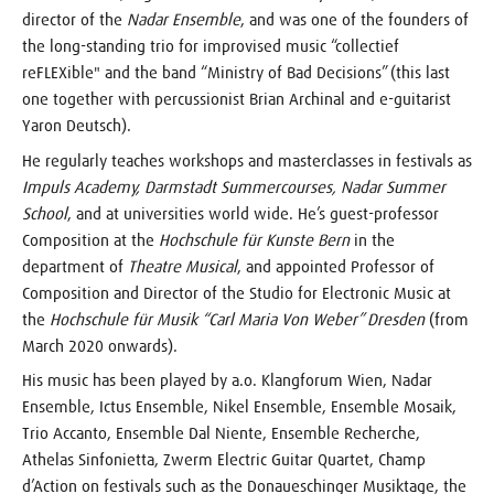
director of the
Nadar Ensemble
, and was one of the founders of
the long-standing trio for improvised music “collectief
reFLEXible" and the band “Ministry of Bad Decisions” (this last
one together with percussionist Brian Archinal and e-guitarist
Yaron Deutsch).
He regularly teaches workshops and masterclasses in festivals as
Impuls Academy, Darmstadt Summercourses, Nadar Summer
School
, and at universities world wide. He’s guest-professor
Composition at the
Hochschule für Kunste Bern
in the
department of
Theatre Musical
, and appointed Professor of
Composition and Director of the Studio for Electronic Music at
the
Hochschule für Musik “Carl Maria Von Weber” Dresden
(from
March 2020 onwards).
His music has been played by a.o. Klangforum Wien, Nadar
Ensemble, Ictus Ensemble, Nikel Ensemble, Ensemble Mosaik,
Trio Accanto, Ensemble Dal Niente, Ensemble Recherche,
Athelas Sinfonietta, Zwerm Electric Guitar Quartet, Champ
d’Action on festivals such as the Donaueschinger Musiktage, the