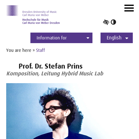
Skip to main navihation
Skip to slide galerie
Skip to main content
Navig
ein-/
Toggle
high
English
contrast
Information for
Students
Applicants
International
Press
Alumni
Deutsch
You are here »
Staff
Prof. Dr. Stefan Prins
Komposition, Leitung Hybrid Music Lab