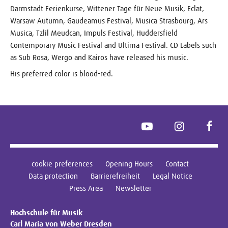
Darmstadt Ferienkurse, Wittener Tage für Neue Musik, Eclat,
Warsaw Autumn, Gaudeamus Festival, Musica Strasbourg, Ars
Musica, Tzlil Meudcan, Impuls Festival, Huddersfield
Contemporary Music Festival and Ultima Festival. CD Labels such
as Sub Rosa, Wergo and Kairos have released his music.
His preferred color is blood-red.
YouTube
Instagram
Face
cookie preferences
Opening Hours
Contact
Data protection
Barrierefreiheit
Legal Notice
Press Area
Newsletter
Hochschule für Musik
Carl Maria von Weber Dresden