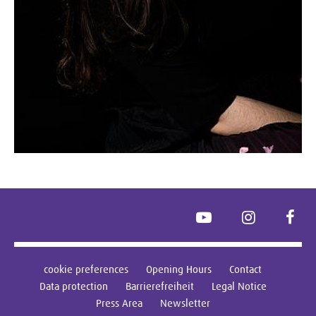
YouTube
Instagram
Face
cookie preferences
Opening Hours
Contact
Data protection
Barrierefreiheit
Legal Notice
Press Area
Newsletter