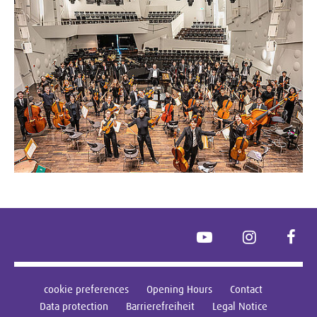
YouTube
Instagram
Face
cookie preferences
Opening Hours
Contact
Data protection
Barrierefreiheit
Legal Notice