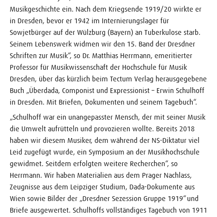
Musikgeschichte ein. Nach dem Kriegsende 1919/20 wirkte er
in Dresden, bevor er 1942 im Internierungslager für
Sowjetbürger auf der Wülzburg (Bayern) an Tuberkulose starb.
Seinem Lebenswerk widmen wir den 15. Band der Dresdner
Schriften zur Musik“, so Dr. Matthias Herrmann, emeritierter
Professor für Musikwissenschaft der Hochschule für Musik
Dresden, über das kürzlich beim Tectum Verlag herausgegebene
Buch „Überdada, Componist und Expressionist – Erwin Schulhoff
in Dresden. Mit Briefen, Dokumenten und seinem Tagebuch“.
„Schulhoff war ein unangepasster Mensch, der mit seiner Musik
die Umwelt aufrütteln und provozieren wollte. Bereits 2018
haben wir diesem Musiker, dem während der NS-Diktatur viel
Leid zugefügt wurde, ein Symposium an der Musikhochschule
gewidmet. Seitdem erfolgten weitere Recherchen“, so
Herrmann. Wir haben Materialien aus dem Prager Nachlass,
Zeugnisse aus dem Leipziger Studium, Dada-Dokumente aus
Wien sowie Bilder der „Dresdner Sezession Gruppe 1919“ und
Briefe ausgewertet. Schulhoffs vollständiges Tagebuch von 1911