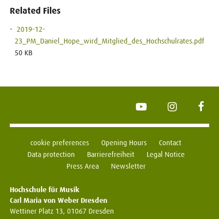
Related Files
2019-12-
23_PM_Daniel_Hope_wird_Mitglied_des_Hochschulrates.pdf
50 KB
YouTube
Instagram
Face
cookie preferences
Opening Hours
Contact
Data protection
Barrierefreiheit
Legal Notice
Press Area
Newsletter
Hochschule für Musik
Carl Maria von Weber Dresden
Wettiner Platz 13, 01067 Dresden