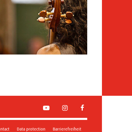
YouTube
Instagram
FaceBook
ntact
Data protection
Barrierefreiheit