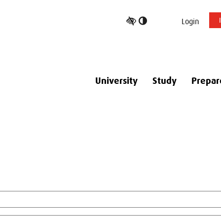
Toggle
Login
high
contrast
University
Study
Prepar