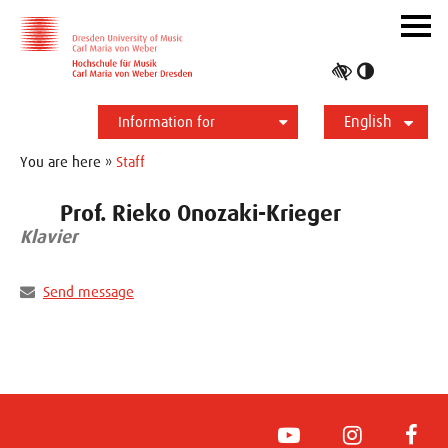
Skip to main navihation
Skip to slide galerie
Skip to main content
Navig
ein-/
Toggle
high
English
contrast
Information for
Students
Applicants
International
Press
Alumni
Deutsch
You are here »
Staff
Prof. Rieko Onozaki-Krieger
Klavier
Send message
YouTube
Instagram
Face