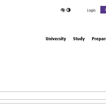
Toggle
Login
high
contrast
University
Study
Prepar