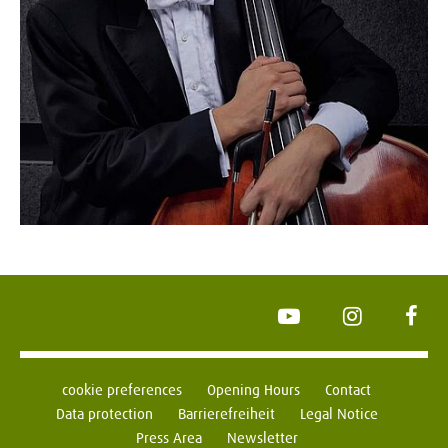
YouTube
Instagram
Face
cookie preferences
Opening Hours
Contact
Data protection
Barrierefreiheit
Legal Notice
Press Area
Newsletter