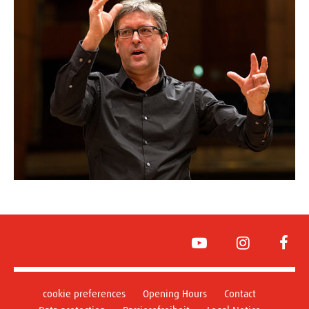
YouTube
Instagram
Face
cookie preferences
Opening Hours
Contact