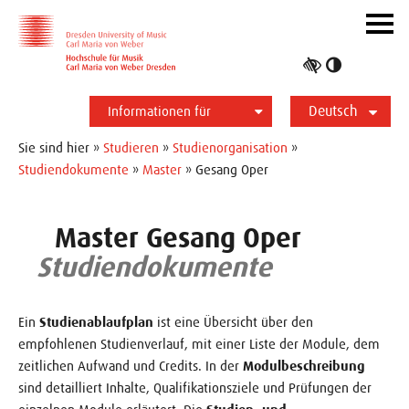
Zur Hauptnavigation
Zum Slider
Zum Hauptinhalt
Navig
ein-/
Hoher
Kontrast
Deutsch
umschalt
Informationen für
Studierende
Bewerber*innen
International
Presse
Alumni
English
Sie sind hier »
Studieren
»
Studienorganisation
»
Studiendokumente
»
Master
» Gesang Oper
Master Gesang Oper
Studiendokumente
Ein
Studienablaufplan
ist eine Übersicht über den
empfohlenen Studienverlauf, mit einer Liste der Module, dem
zeitlichen Aufwand und Credits. In der
Modulbeschreibung
sind detailliert Inhalte, Qualifikationsziele und Prüfungen der